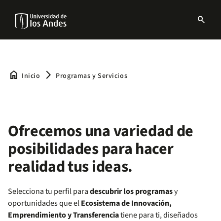
Pasar
al
search
contenido
Menu
principal
links
Navbar
home
arrow_forward_ios
Inicio
Programas y Servicios
Ofrecemos una variedad de
posibilidades para hacer
realidad tus ideas.
Selecciona tu perfil para
descubrir los programas
y
oportunidades que el
Ecosistema de Innovación,
Emprendimiento y Transferencia
tiene para ti, diseñados