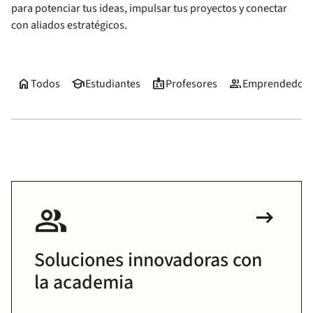
para potenciar tus ideas, impulsar tus proyectos y conectar
con aliados estratégicos.
home
school
badge
group
Todos
Estudiantes
Profesores
Emprendedore
arrow_right_alt
Soluciones innovadoras con
la academia