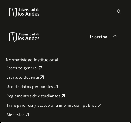
Pasar
al
search
contenido
Menu
principal
links
Navbar
Ir arriba
arrow_forward
Normatividad Institucional
arrow_outward
Estatuto general
arrow_outward
Estatuto docente
arrow_outward
Uso de datos personales
arrow_outward
Reglamentos de estudiantes
arrow_outward
Transparencia y acceso a la información pública
arrow_outward
Bienestar