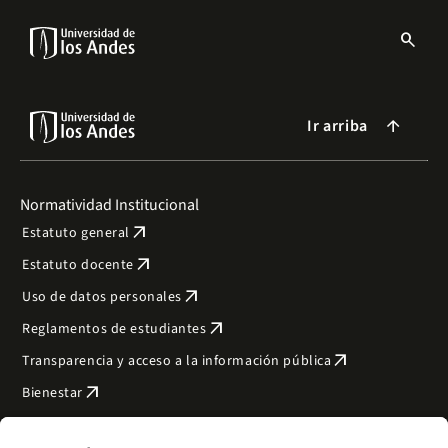
Pasar
al
search
contenido
Menu
principal
links
Navbar
Ir arriba
arrow_forward
Normatividad Institucional
arrow_outward
Estatuto general
arrow_outward
Estatuto docente
arrow_outward
Uso de datos personales
arrow_outward
Reglamentos de estudiantes
arrow_outward
Transparencia y acceso a la información pública
arrow_outward
Bienestar