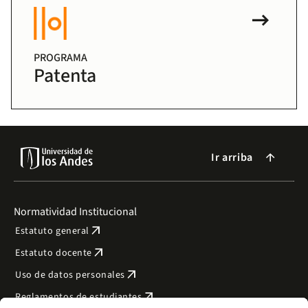
arrow_right_alt
PROGRAMA
Patenta
Ir arriba
arrow_forward
Normatividad Institucional
arrow_outward
Estatuto general
arrow_outward
Estatuto docente
arrow_outward
Uso de datos personales
arrow_outward
Reglamentos de estudiantes