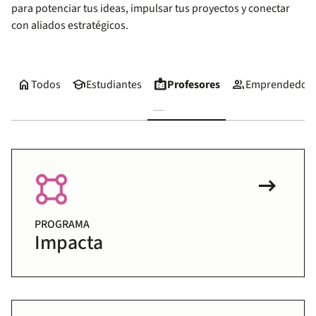
para potenciar tus ideas, impulsar tus proyectos y conectar
con aliados estratégicos.
home
school
badge
group
Todos
Estudiantes
Profesores
Emprendedor
arrow_right_alt
PROGRAMA
Impacta