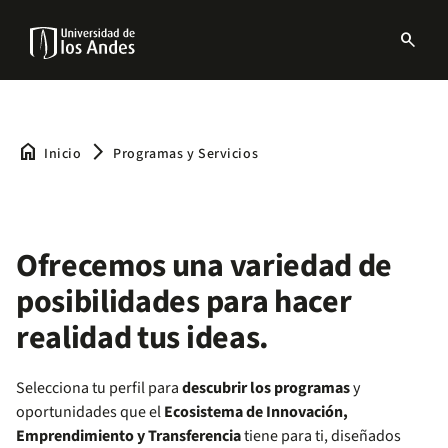
Pasar
al
search
contenido
Menu
principal
links
Navbar
home
arrow_forward_ios
Inicio
Programas y Servicios
Ofrecemos una variedad de
posibilidades para hacer
realidad tus ideas.
Selecciona tu perfil para
descubrir los programas
y
oportunidades que el
Ecosistema de Innovación,
Emprendimiento y Transferencia
tiene para ti, diseñados