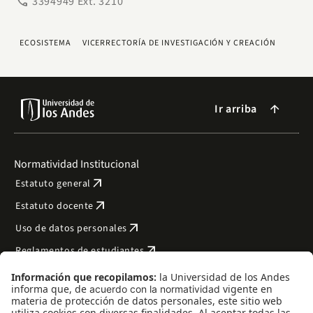
phone
3394949 Ext. 3210
ECOSISTEMA
VICERRECTORÍA DE INVESTIGACIÓN Y CREACIÓN
Ir arriba
arrow_forward
Normatividad Institucional
arrow_outward
Estatuto general
arrow_outward
Estatuto docente
arrow_outward
Uso de datos personales
arrow_outward
Reglamentos de estudiantes
arrow_outward
Transparencia y acceso a la información pública
arrow_outward
Bienestar