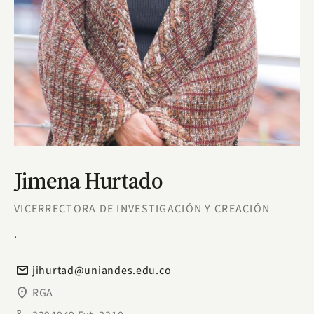
Jimena Hurtado
VICERRECTORA DE INVESTIGACIÓN Y CREACIÓN
.
email
jihurtad@uniandes.edu.co
place
RGA