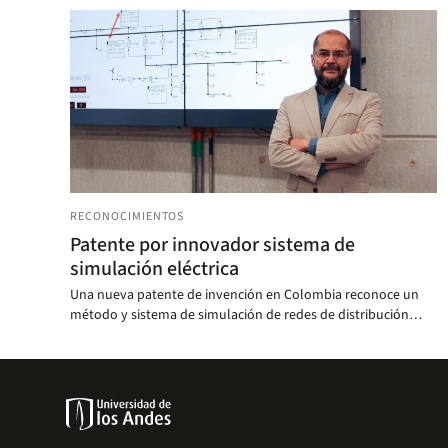
RECONOCIMIENTOS
Patente por innovador sistema de
simulación eléctrica
Una nueva patente de invención en Colombia reconoce un
método y sistema de simulación de redes de distribución
eléctrica que integra componentes físicos y virtuales, permite
la interacción de múltiples usuarios en tiempo real y amplía
las capacidades de análisis, validación y formación en el
sector eléctrico