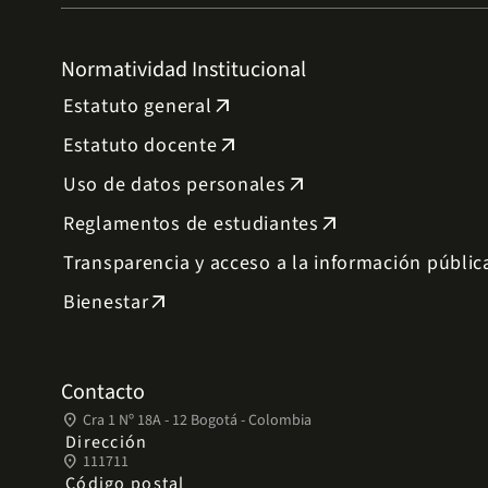
Normatividad Institucional
Estatuto general
arrow_outward
Estatuto docente
arrow_outward
Uso de datos personales
arrow_outward
Reglamentos de estudiantes
arrow_outward
Transparencia y acceso a la información públic
Bienestar
arrow_outward
Contacto
place
Cra 1 Nº 18A - 12 Bogotá - Colombia
Dirección
place
111711
Código postal