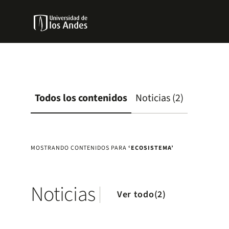
Pasar
Menu
al
links
contenido
Navbar
principal
Todos los contenidos
Noticias (2)
MOSTRANDO CONTENIDOS PARA
‘ECOSISTEMA’
Noticias
Ver todo(2)