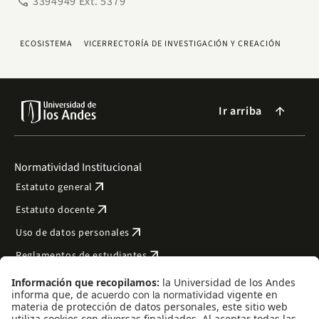
phone
3394949 Ext. 5379
ECOSISTEMA
VICERRECTORÍA DE INVESTIGACIÓN Y CREACIÓN
Ir arriba
arrow_forward
Normatividad Institucional
arrow_outward
Estatuto general
arrow_outward
Estatuto docente
arrow_outward
Uso de datos personales
arrow_outward
Reglamentos de estudiantes
arrow_outward
Transparencia y acceso a la información pública
arrow_outward
Bienestar