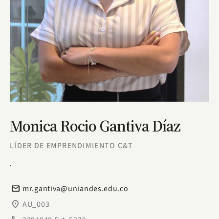
Monica Rocio Gantiva Díaz
LÍDER DE EMPRENDIMIENTO C&T
.
email
mr.gantiva@uniandes.edu.co
place
AU_003