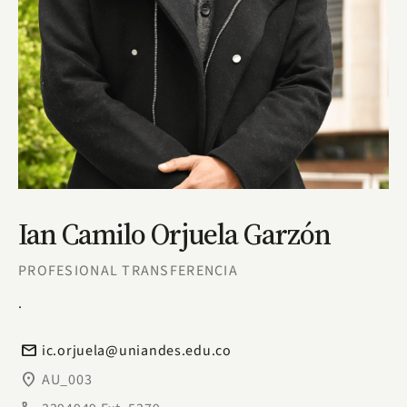
Ian Camilo Orjuela Garzón
PROFESIONAL TRANSFERENCIA
.
email
ic.orjuela@uniandes.edu.co
place
AU_003