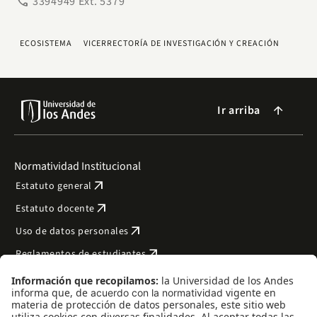
phone
3394949 Ext. 5379
ECOSISTEMA
VICERRECTORÍA DE INVESTIGACIÓN Y CREACIÓN
Ir arriba
arrow_forward
Normatividad Institucional
arrow_outward
Estatuto general
arrow_outward
Estatuto docente
arrow_outward
Uso de datos personales
arrow_outward
Reglamentos de estudiantes
arrow_outward
Transparencia y acceso a la información pública
arrow_outward
Bienestar