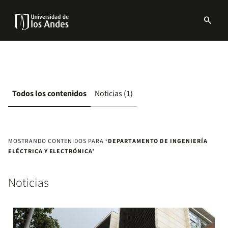
Pasar
al
search
contenido
Menu
principal
links
Navbar
Todos los contenidos
Noticias (1)
MOSTRANDO CONTENIDOS PARA
‘DEPARTAMENTO DE INGENIERÍA
ELÉCTRICA Y ELECTRÓNICA’
Noticias